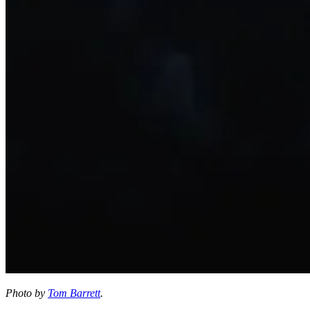
Photo by
Tom Barrett
.