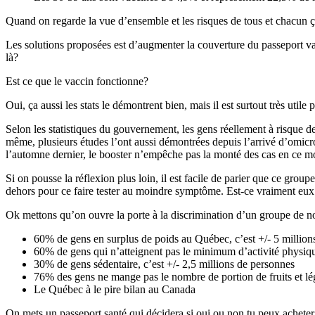
Quand on regarde la vue d’ensemble et les risques de tous et chacun ç
Les solutions proposées est d’augmenter la couverture du passeport vac
là?
Est ce que le vaccin fonctionne?
Oui, ça aussi les stats le démontrent bien, mais il est surtout très uti
Selon les statistiques du gouvernement, les gens réellement à risque de
même, plusieurs études l’ont aussi démontrées depuis l’arrivé d’omicro
l’automne dernier, le booster n’empêche pas la monté des cas en ce m
Si on pousse la réflexion plus loin, il est facile de parier que ce grou
dehors pour ce faire tester au moindre symptôme. Est-ce vraiment eux
Ok mettons qu’on ouvre la porte à la discrimination d’un groupe de not
60% de gens en surplus de poids au Québec, c’est +/- 5 million
60% de gens qui n’atteignent pas le minimum d’activité physi
30% de gens sédentaire, c’est +/- 2,5 millions de personnes
76% des gens ne mange pas le nombre de portion de fruits et l
Le Québec à le pire bilan au Canada
On mets un passeport santé qui décidera si oui ou non tu peux acheter