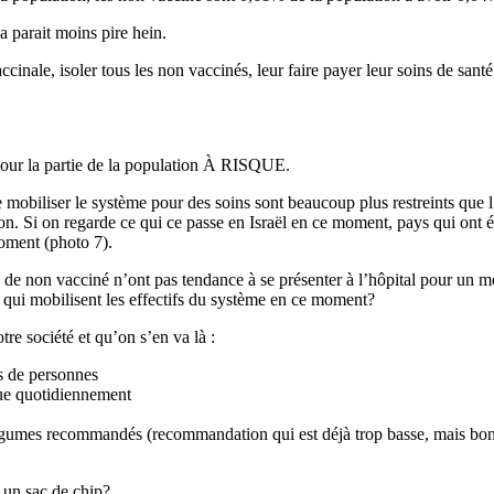
a parait moins pire hein.
cinale, isoler tous les non vaccinés, leur faire payer leur soins de sa
le pour la partie de la population À RISQUE.
 mobiliser le système pour des soins sont beaucoup plus restreints que l’
n. Si on regarde ce qui ce passe en Israël en ce moment, pays qui ont ét
oment (photo 7).
pe de non vacciné n’ont pas tendance à se présenter à l’hôpital pour un moi
 qui mobilisent les effectifs du système en ce moment?
re société et qu’on s’en va là :
s de personnes
que quotidiennement
égumes recommandés (recommandation qui est déjà trop basse, mais bon),
 un sac de chip?