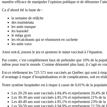
manière efficace de manipuler l’opinion publique et de détourner l’atte
Ca d’abord été la faute de :
la semaine de relâche
des touristetata
les antis masque
les karaoké
le méga gym
les récalcitrants qui se réunissent en cachette
les antis vaxx
Ainsi soit-il, jouons le jeu et ajoutons le statut vaccinal à l’équation.
Par contre, c’est complètement faux de prétendre que 10% de la populat
même pour tout le monde. Comme démontré plus haut, il s’agit en vrai 
Est-ce réellement les 725 571 non vaccinés au Québec qui sont à risqu
d’avantage à risque d’hospitalisations et de complications, soit en ré
Notre système hospitalier est à risque à cause de 0,01% de la popula
Les 20-29 ans sont vaccinés à 84,4% et représentent 20,4% de l
Les 30-39 ans sont vaccinés à 85,1% et représentent 21% de la 
Les 40-49 ans sont vaccinés à 85,1% et représentent 23% de la 
Les 50-59 ans sont vaccinés à 94,9% et représentent 22,5% de la