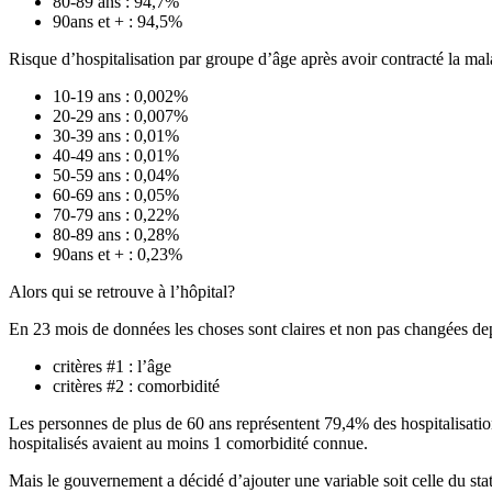
80-89 ans : 94,7%
90ans et + : 94,5%
Risque d’hospitalisation par groupe d’âge après avoir contracté la mal
10-19 ans : 0,002%
20-29 ans : 0,007%
30-39 ans : 0,01%
40-49 ans : 0,01%
50-59 ans : 0,04%
60-69 ans : 0,05%
70-79 ans : 0,22%
80-89 ans : 0,28%
90ans et + : 0,23%
Alors qui se retrouve à l’hôpital?
En 23 mois de données les choses sont claires et non pas changées depu
critères #1 : l’âge
critères #2 : comorbidité
Les personnes de plus de 60 ans représentent 79,4% des hospitalisati
hospitalisés avaient au moins 1 comorbidité connue.
Mais le gouvernement a décidé d’ajouter une variable soit celle du statu