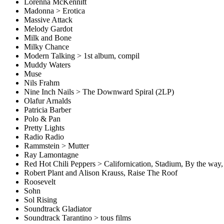
Lorenna McKennitt
Madonna > Erotica
Massive Attack
Melody Gardot
Milk and Bone
Milky Chance
Modern Talking > 1st album, compil
Muddy Waters
Muse
Nils Frahm
Nine Inch Nails > The Downward Spiral (2LP)
Olafur Arnalds
Patricia Barber
Polo & Pan
Pretty Lights
Radio Radio
Rammstein > Mutter
Ray Lamontagne
Red Hot Chili Peppers > Californication, Stadium, By the way
Robert Plant and Alison Krauss, Raise The Roof
Roosevelt
Sohn
Sol Rising
Soundtrack Gladiator
Soundtrack Tarantino > tous films