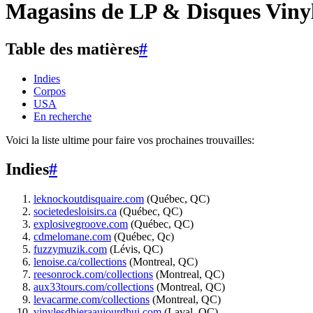
Magasins de LP & Disques Viny
Table des matières
#
Indies
Corpos
USA
En recherche
Voici la liste ultime pour faire vos prochaines trouvailles:
Indies
#
leknockoutdisquaire.com
(Québec, QC)
societedesloisirs.ca
(Québec, QC)
explosivegroove.com
(Québec, QC)
cdmelomane.com
(Québec, Qc)
fuzzymuzik.com
(Lévis, QC)
lenoise.ca/collections
(Montreal, QC)
reesonrock.com/collections
(Montreal, QC)
aux33tours.com/collections
(Montreal, QC)
levacarme.com/collections
(Montreal, QC)
vinylesdhieraaujourdhui.com
(Laval, QC)