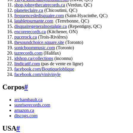
shop.johnythecatrecords.ca
(Verdun, QC)
planeteclaire.ca
(Chicoutimi, QC)
frequencesledisquaire.com
(Saint-Hyacinthe, QC)
latabletournante.com
(Terrebonne, QC)
disquairegeneralnostalgie.ca
(Repentigny, QC)
encorerecords.ca
(Kitchener, ON)
pucerock.ca
(Trois-Rivières)
thesoundchoice.square.site
(Toronto)
sonicboommusic.com
(Toronto)
tazrecords.com
(Halifax)
idshop.ca/collections
(inconnu)
lindicatif.com
(pas de vente en ligne)
facebook.com/Boutiqueloblique
facebook.com/vinivinyle
Corpos
#
archambault.ca
sunriserecords.com
amazon.ca
discogs.com
USA
#