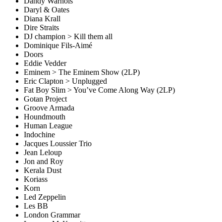
Dandy Warhols
Daryl & Oates
Diana Krall
Dire Straits
DJ champion > Kill them all
Dominique Fils-Aimé
Doors
Eddie Vedder
Eminem > The Eminem Show (2LP)
Eric Clapton > Unplugged
Fat Boy Slim > You’ve Come Along Way (2LP)
Gotan Project
Groove Armada
Houndmouth
Human League
Indochine
Jacques Loussier Trio
Jean Leloup
Jon and Roy
Kerala Dust
Koriass
Korn
Led Zeppelin
Les BB
London Grammar