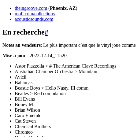
theingroove.com
(
Phoenix, AZ)
mofi.com/collections
acousticsounds.com
En recherche
#
Notes au vendeurs
: Le plus important c’est que le vinyl joue comm
Mise à jour
: 2022-12-14_11h20
Astor Piazzolla > # The American Clavé Recordings
Australian Chamber Orchestra > Mountain
Avicii
Bahamas
Beastie Boys > Hello Nasty, III comm
Beatles > Red compilation
Bill Evans
Boney M
Brian Wilson
Caro Emerald
Cat Steven
Chemical Brothers
Chromeo