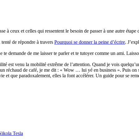
esse à ceux et celles qui ressentent le besoin de passer à une autre étape
i tenté de répondre à travers
Pourquoi se donner la peine d’écrire
. J’ex
 je te demande de me laisser te parler et te tutoyer comme un ami. Laisso
ité est venu la mobilité extrême de l’attention. Quand je vois quelqu’un 
ire un réchaud de café, je me dit : « Wow … lui yé en business ». Puis o
 vie et que paradoxalement, elles la font accélérer. Un guide pour se rem
Nikola Tesla