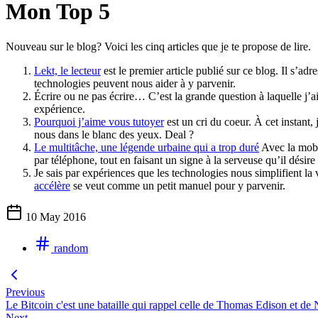
Mon Top 5
Nouveau sur le blog? Voici les cinq articles que je te propose de lire.
Lekt, le lecteur
est le premier article publié sur ce blog. Il s’adr
technologies peuvent nous aider à y parvenir.
Écrire ou ne pas écrire… C’est la grande question à laquelle j’a
expérience.
Pourquoi j’aime vous tutoyer
est un cri du coeur. À cet instant,
nous dans le blanc des yeux. Deal ?
Le multitâche, une légende urbaine qui a trop duré
Avec la mobil
par téléphone, tout en faisant un signe à la serveuse qu’il dés
Je sais par expériences que les technologies nous simplifient la
accélère
se veut comme un petit manuel pour y parvenir.
10 May 2016
random
Previous
Le Bitcoin c'est une bataille qui rappel celle de Thomas Edison et de 
Next