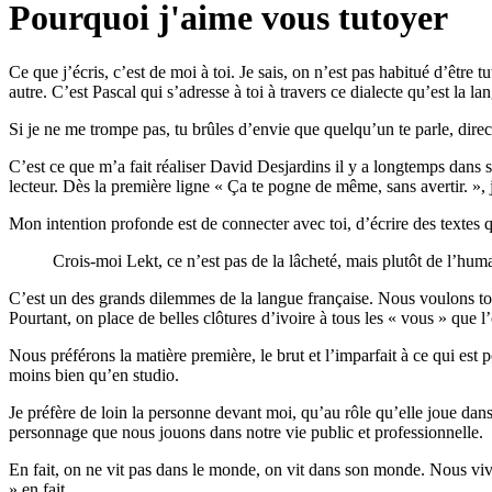
Pourquoi j'aime vous tutoyer
Ce que j’écris, c’est de moi à toi. Je sais, on n’est pas habitué d’être 
autre. C’est Pascal qui s’adresse à toi à travers ce dialecte qu’est la 
Si je ne me trompe pas, tu brûles d’envie que quelqu’un te parle, direc
C’est ce que m’a fait réaliser David Desjardins il y a longtemps dans so
lecteur. Dès la première ligne « Ça te pogne de même, sans avertir. »,
Mon intention profonde est de connecter avec toi, d’écrire des textes q
Crois-moi Lekt, ce n’est pas de la lâcheté, mais plutôt de l’hu
C’est un des grands dilemmes de la langue française. Nous voulons tous
Pourtant, on place de belles clôtures d’ivoire à tous les « vous » que 
Nous préférons la matière première, le brut et l’imparfait à ce qui est
moins bien qu’en studio.
Je préfère de loin la personne devant moi, qu’au rôle qu’elle joue dans
personnage que nous jouons dans notre vie public et professionnelle.
En fait, on ne vit pas dans le monde, on vit dans son monde. Nous viv
» en fait.