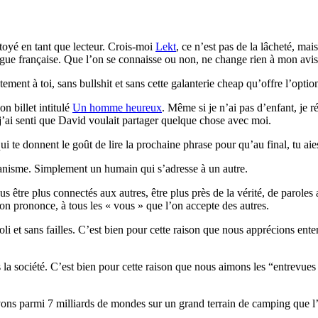
tutoyé en tant que lecteur. Crois-moi
Lekt
, ce n’est pas de la lâcheté, m
langue française. Que l’on se connaisse ou non, ne change rien à mon avis
tement à toi, sans bullshit et sans cette galanterie cheap qu’offre l’opti
n billet intitulé
Un homme heureux
. Même si je n’ai pas d’enfant, je 
 j’ai senti que David voulait partager quelque chose avec moi.
ui te donnent le goût de lire la prochaine phrase pour qu’au final, tu ai
manisme. Simplement un humain qui s’adresse à un autre.
 être plus connectés aux autres, être plus près de la vérité, de paroles
l’on prononce, à tous les « vous » que l’on accepte des autres.
 poli et sans failles. C’est bien pour cette raison que nous apprécions e
 la société. C’est bien pour cette raison que nous aimons les “entrevues
ons parmi 7 milliards de mondes sur un grand terrain de camping que l’o