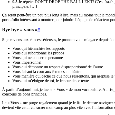
9.5
Je répète: DON’T DROP THE BALL LEKT! C’est fra-fra, fra-q
principale. […]
Ça serait peut-être un peu plus long à lire, mais au moins tout le mon
porte-folio intéressant à montrer pour joindre l’équipe de rédacteur 
Bye bye « vous »
#
Si je reviens aux choses sérieuses, le pronom vous m’agace depuis longt
Vous qui hiérarchise les rapports
Vous qui subordonne les propos
Vous qui ne concerne personne
Vous impersonnel
Vous qui démontre un respect disproportionné de l’autre
Vous faisant la cour aux femmes au théâtre
Vous maniéré qui cache ce que nous ressentons, qui aseptise le
Vous qui m’éloigne de toi, le lecteur de ce texte
À partir d’aujourd’hui, je tue le « Vous » de mon vocabulaire. Au risqu
concours de bons principes.
Le « Vous » me purge royalement quand je le lis. Je déteste naviguer 
devient vite celui-ci: sacrer mon camp au plus vite avec l’information