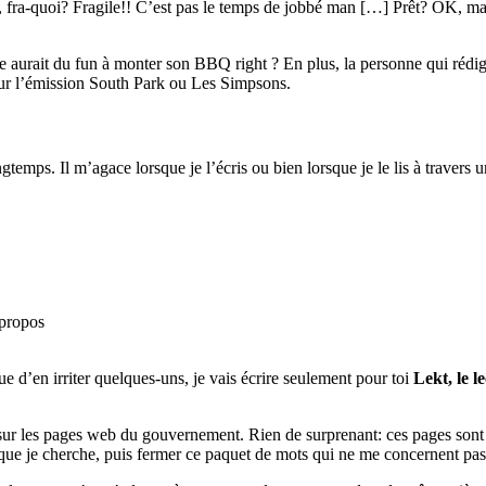
uoi? Fragile!! C’est pas le temps de jobbé man […] Prêt? OK, mainte
de aurait du fun à monter son BBQ right ? En plus, la personne qui rédig
pour l’émission South Park ou Les Simpsons.
emps. Il m’agace lorsque je l’écris ou bien lorsque je le lis à travers u
 propos
e d’en irriter quelques-uns, je vais écrire seulement pour toi
Lekt, le l
sur les pages web du gouvernement. Rien de surprenant: ces pages sont s
 que je cherche, puis fermer ce paquet de mots qui ne me concernent pas