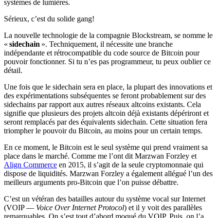
systèmes de lumières.
Sérieux, c’est du solide gang!
La nouvelle technologie de la compagnie Blockstream, se nomme le
«
sidechain
». Techniquement, il nécessite une branche
indépendante et rétrocompatible du code source de Bitcoin pour
pouvoir fonctionner. Si tu n’es pas programmeur, tu peux oublier ce
détail.
Une fois que le sidechain sera en place, la plupart des innovations et
des expérimentations subséquentes se feront probablement sur des
sidechains par rapport aux autres réseaux altcoins existants. Cela
signifie que plusieurs des projets altcoin déjà existants dépériront et
seront remplacés par des équivalents sidechain. Cette situation fera
triompher le pouvoir du Bitcoin, au moins pour un certain temps.
En ce moment, le Bitcoin est le seul système qui prend vraiment sa
place dans le marché. Comme me l’ont dit Marzwan Forzley et
Align Commerce
en 2015, il s’agit de la seule cryptomonnaie qui
dispose de liquidités. Marzwan Forzley a également allégué l’un des
meilleurs arguments pro-Bitcoin que l’on puisse débattre.
C’est un vétéran des batailles autour du système vocal sur Internet
(VOIP —
Voice Over Internet Protocol
) et il y voit des parallèles
remarquables. On s’est tout d’abord moqué du VOIP. Puis, on l’a