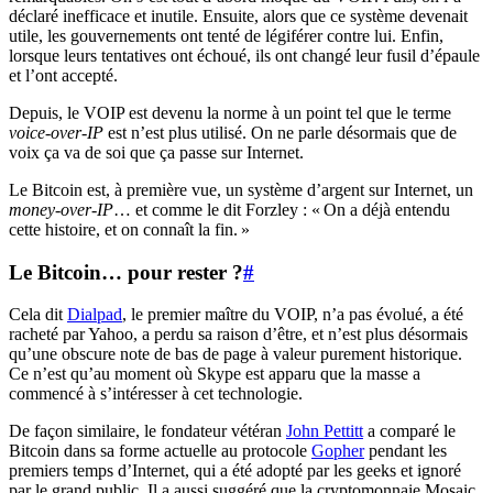
déclaré inefficace et inutile. Ensuite, alors que ce système devenait
utile, les gouvernements ont tenté de légiférer contre lui. Enfin,
lorsque leurs tentatives ont échoué, ils ont changé leur fusil d’épaule
et l’ont accepté.
Depuis, le VOIP est devenu la norme à un point tel que le terme
voice-over-IP
est n’est plus utilisé. On ne parle désormais que de
voix ça va de soi que ça passe sur Internet.
Le Bitcoin est, à première vue, un système d’argent sur Internet, un
money-over-IP
… et comme le dit Forzley : « On a déjà entendu
cette histoire, et on connaît la fin. »
Le Bitcoin… pour rester ?
#
Cela dit
Dialpad
, le premier maître du VOIP, n’a pas évolué, a été
racheté par Yahoo, a perdu sa raison d’être, et n’est plus désormais
qu’une obscure note de bas de page à valeur purement historique.
Ce n’est qu’au moment où Skype est apparu que la masse a
commencé à s’intéresser à cet technologie.
De façon similaire, le fondateur vétéran
John Pettitt
a comparé le
Bitcoin dans sa forme actuelle au protocole
Gopher
pendant les
premiers temps d’Internet, qui a été adopté par les geeks et ignoré
par le grand public. Il a aussi suggéré que la cryptomonnaie Mosaic